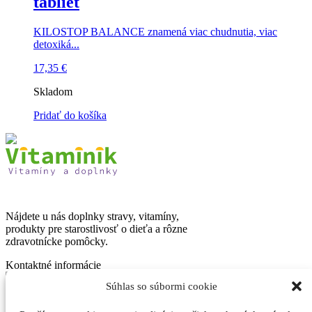
tabliet
KILOSTOP BALANCE znamená viac chudnutia, viac
detoxiká...
17,35
€
Skladom
Pridať do košíka
Nájdete u nás doplnky stravy, vitamíny,
produkty pre starostlivosť o dieťa a rôzne
zdravotnícke pomôcky.
Kontaktné informácie
+421 948 354 991
Súhlas so súbormi cookie
info@vitaminik.sk
facebook