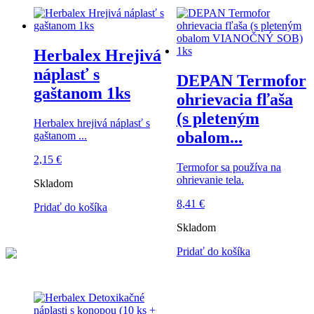
Herbalex Hrejivá
náplasť s
DEPAN Termofor
gaštanom 1ks
ohrievacia fľaša
(s pleteným
Herbalex hrejivá náplasť s
obalom...
gaštanom ...
2,15
€
Termofor sa používa na
ohrievanie tela.
Skladom
8,41
€
Pridať do košíka
Skladom
Pridať do košíka