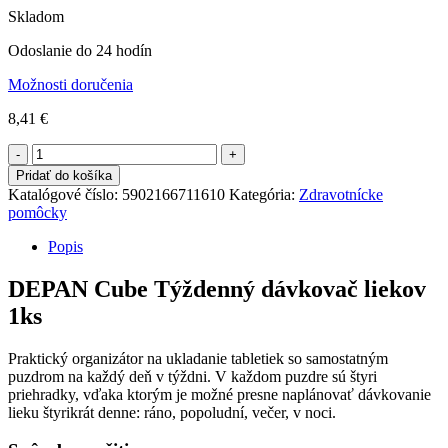
Skladom
Odoslanie do 24 hodín
Možnosti doručenia
8,41
€
Počet
Pridať do košíka
Katalógové číslo:
5902166711610
Kategória:
Zdravotnícke
pomôcky
Popis
DEPAN Cube Týždenný dávkovač liekov
1ks
Praktický organizátor na ukladanie tabletiek so samostatným
puzdrom na každý deň v týždni. V každom puzdre sú štyri
priehradky, vďaka ktorým je možné presne naplánovať dávkovanie
lieku štyrikrát denne: ráno, popoludní, večer, v noci.