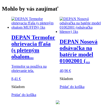
Mohlo by vás zaujímať
DEPAN Termofor
DEPAN Nosová
ohrievacia fľaša
odsávačka na
(s pleteným
batérie model
obalom...
01002001 (...
Termofor sa používa na
ohrievanie tela.
40,96
€
8,41
€
Skladom
Skladom
Pridať do košíka
Pridať do košíka