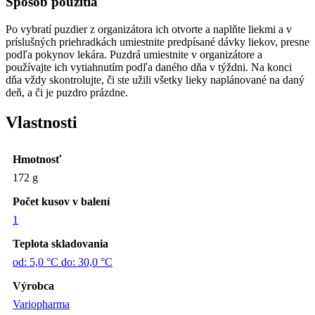
Spôsob použitia
Po vybratí puzdier z organizátora ich otvorte a naplňte liekmi a v
príslušných priehradkách umiestnite predpísané dávky liekov, presne
podľa pokynov lekára. Puzdrá umiestnite v organizátore a
používajte ich vytiahnutím podľa daného dňa v týždni. Na konci
dňa vždy skontrolujte, či ste užili všetky lieky naplánované na daný
deň, a či je puzdro prázdne.
Vlastnosti
Hmotnosť
172 g
Počet kusov v balení
1
Teplota skladovania
od: 5,0 °C do: 30,0 °C
Výrobca
Variopharma