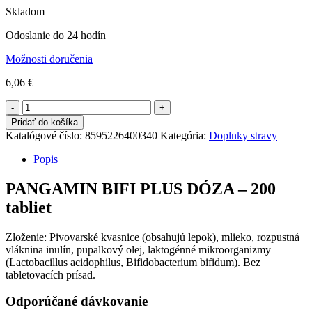
Skladom
Odoslanie do 24 hodín
Možnosti doručenia
6,06
€
Počet
Pridať do košíka
Katalógové číslo:
8595226400340
Kategória:
Doplnky stravy
Popis
PANGAMIN BIFI PLUS DÓZA – 200
tabliet
Zloženie: Pivovarské kvasnice (obsahujú lepok), mlieko, rozpustná
vláknina inulín, pupalkový olej, laktogénné mikroorganizmy
(Lactobacillus acidophilus, Bifidobacterium bifidum). Bez
tabletovacích prísad.
Odporúčané dávkovanie