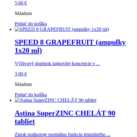
5,66
€
Skladom
Pridať do košíka
SPEED 8 GRAPEFRUIT (ampulky
1x20 ml)
Výživový doplnok najnovšej koncepcie v ...
3,00
€
Skladom
Pridať do košíka
Astina SuperZINC CHELÁT 90
tabliet
Zinok podporuje normálnu funkciu imunitného ...