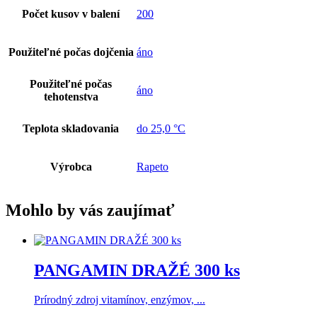
Počet kusov v balení
200
Použiteľné počas dojčenia
áno
Použiteľné počas
áno
tehotenstva
Teplota skladovania
do 25,0 °C
Výrobca
Rapeto
Mohlo by vás zaujímať
PANGAMIN DRAŽÉ 300 ks
Prírodný zdroj vitamínov, enzýmov, ...