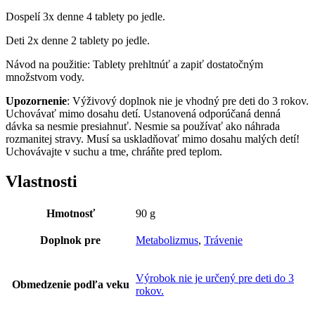
Dospelí 3x denne 4 tablety po jedle.
Deti 2x denne 2 tablety po jedle.
Návod na použitie: Tablety prehltnúť a zapiť dostatočným
množstvom vody.
Upozornenie
: Výživový doplnok nie je vhodný pre deti do 3 rokov.
Uchovávať mimo dosahu detí. Ustanovená odporúčaná denná
dávka sa nesmie presiahnuť. Nesmie sa používať ako náhrada
rozmanitej stravy. Musí sa uskladňovať mimo dosahu malých detí!
Uchovávajte v suchu a tme, chráňte pred teplom.
Vlastnosti
Hmotnosť
90 g
Doplnok pre
Metabolizmus
,
Trávenie
Výrobok nie je určený pre deti do 3
Obmedzenie podľa veku
rokov.