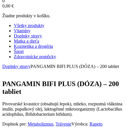
0
0,00
€
Žiadne produkty v košíku.
Všetky produkty
Vitamíny
Doplnky stravy
Matka a dieťa
Kozmetika a drogéria
Šport
Zdravotnícke pomôcky
Doplnky stravy
PANGAMIN BIFI PLUS (DÓZA) – 200 tabliet
PANGAMIN BIFI PLUS (DÓZA) – 200
tabliet
Pivovarské kvasnice (obsahujú lepok), mlieko, rozpustná vláknina
inulín, pupalkový olej, laktogénné mikroorganizmy (Lactobacillus
acidophilus, Bifidobacterium bifidum).
Doplnok pre:
Metabolizmus
,
Trávenie
Výrobca:
Rapeto