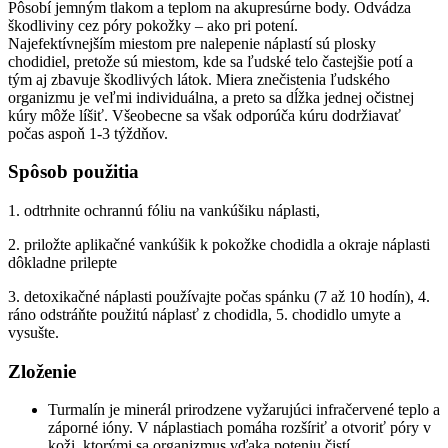
Pôsobí jemným tlakom a teplom na akupresúrne body. Odvádza
škodliviny cez póry pokožky – ako pri potení.
Najefektívnejším miestom pre nalepenie náplastí sú plosky
chodidiel, pretože sú miestom, kde sa ľudské telo častejšie potí a
tým aj zbavuje škodlivých látok. Miera znečistenia ľudského
organizmu je veľmi individuálna, a preto sa dĺžka jednej očistnej
kúry môže líšiť. Všeobecne sa však odporúča kúru dodržiavať
počas aspoň 1-3 týždňov.
Spôsob použitia
1. odtrhnite ochrannú fóliu na vankúšiku náplasti,
2. priložte aplikačné vankúšik k pokožke chodidla a okraje náplasti
dôkladne prilepte
3. detoxikačné náplasti používajte počas spánku (7 až 10 hodín), 4.
ráno odstráňte použitú náplasť z chodidla, 5. chodidlo umyte a
vysušte.
Zloženie
Turmalín je minerál prirodzene vyžarujúci infračervené teplo a
záporné ióny. V náplastiach pomáha rozšíriť a otvoriť póry v
koži, ktorými sa organizmus vďaka poteniu čistí.