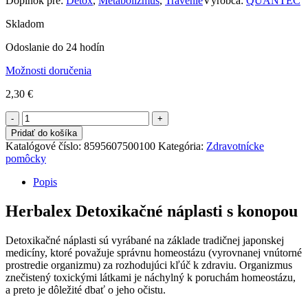
Doplnok pre:
Detox
,
Metabolizmus
,
Trávenie
Výrobca:
QUANTEC
Skladom
Odoslanie do 24 hodín
Možnosti doručenia
2,30
€
Počet
Pridať do košíka
Katalógové číslo:
8595607500100
Kategória:
Zdravotnícke
pomôcky
Popis
Herbalex Detoxikačné náplasti s konopou
Detoxikačné náplasti sú vyrábané na základe tradičnej japonskej
medicíny, ktoré považuje správnu homeostázu (vyrovnanej vnútorné
prostredie organizmu) za rozhodujúci kľúč k zdraviu. Organizmus
znečistený toxickými látkami je náchylný k poruchám homeostázu,
a preto je dôležité dbať o jeho očistu.