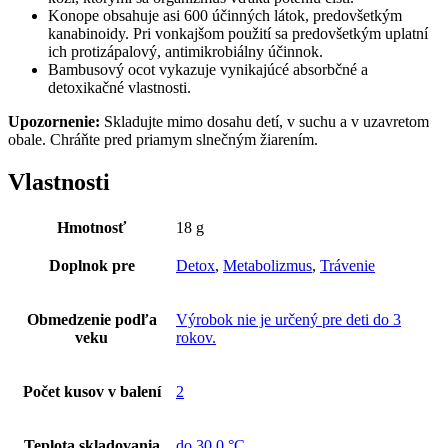
Konope obsahuje asi 600 účinných látok, predovšetkým
kanabinoidy. Pri vonkajšom použití sa predovšetkým uplatní
ich protizápalový, antimikrobiálny účinnok.
Bambusový ocot vykazuje vynikajúcé absorbčné a
detoxikačné vlastnosti.
Upozornenie:
Skladujte mimo dosahu detí, v suchu a v uzavretom
obale. Chráňte pred priamym slnečným žiarením.
Vlastnosti
Hmotnosť
18 g
Doplnok pre
Detox
,
Metabolizmus
,
Trávenie
Obmedzenie podľa
Výrobok nie je určený pre deti do 3
veku
rokov.
Počet kusov v balení
2
Teplota skladovania
do 30,0 °C