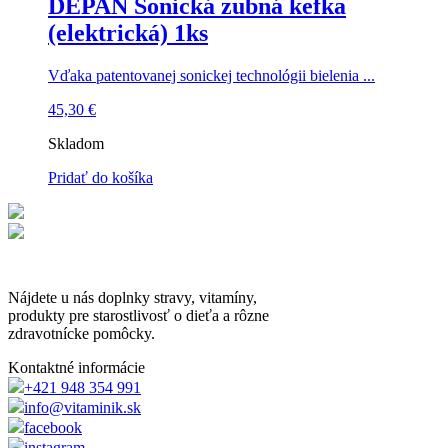
DEPAN Sonická zubná kefka
(elektrická) 1ks
Vďaka patentovanej sonickej technológii bielenia ...
45,30
€
Skladom
Pridať do košíka
Nájdete u nás doplnky stravy, vitamíny,
produkty pre starostlivosť o dieťa a rôzne
zdravotnícke pomôcky.
Kontaktné informácie
+421 948 354 991
info@vitaminik.sk
facebook
instagram