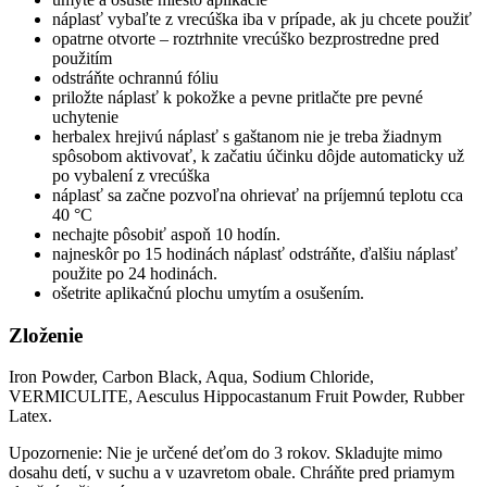
náplasť vybaľte z vrecúška iba v prípade, ak ju chcete použiť
opatrne otvorte – roztrhnite vrecúško bezprostredne pred
použitím
odstráňte ochrannú fóliu
priložte náplasť k pokožke a pevne pritlačte pre pevné
uchytenie
herbalex hrejivú náplasť s gaštanom nie je treba žiadnym
spôsobom aktivovať, k začatiu účinku dôjde automaticky už
po vybalení z vrecúška
náplasť sa začne pozvoľna ohrievať na príjemnú teplotu cca
40 °C
nechajte pôsobiť aspoň 10 hodín.
najneskôr po 15 hodinách náplasť odstráňte, ďalšiu náplasť
použite po 24 hodinách.
ošetrite aplikačnú plochu umytím a osušením.
Zloženie
Iron Powder, Carbon Black, Aqua, Sodium Chloride,
VERMICULITE, Aesculus Hippocastanum Fruit Powder, Rubber
Latex.
Upozornenie: Nie je určené deťom do 3 rokov. Skladujte mimo
dosahu detí, v suchu a v uzavretom obale. Chráňte pred priamym