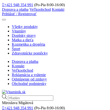
+421 948 354 991
(Po-Pia 8:00-16:00)
Doprava a platba
Veľkoobchod
Kontakt
Prihlásiť / Registrovať
Všetky produkty
Vitamíny
Doplnky stravy
Matka a dieťa
Kozmetika a drogéria
Šport
Zdravotnícke pomôcky
Doprava a platba
Kontakt
Veľkoobchod
Reklamácia a vrátenie
Odstúpenie od zmluvy
Obchodné podmienky
Products
search
Miroslava Migátová
+421 948 354 991
(Po-Pia 8:00-16:00)