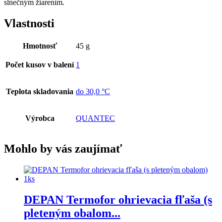
slnečným žiarením.
Vlastnosti
Hmotnosť
45 g
Počet kusov v balení
1
Teplota skladovania
do 30,0 °C
Výrobca
QUANTEC
Mohlo by vás zaujímať
DEPAN Termofor ohrievacia fľaša (s
pleteným obalom...