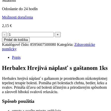
Skladom
Odoslanie do 24 hodín
Možnosti doručenia
2,15
€
Počet
Pridať do košíka
Katalógové číslo:
8595607500080
Kategória:
Zdravotnícke
pomôcky
Popis
Herbalex Hrejivá náplasť s gaštanom 1ks
Herbalex hrejivá náplasť s gaštanom je prostriedkom nízkoteplotnej
tepelnej terapie bolesti. Pomáha pri bolestiach chrbta, bedier, krku a
svalov. Prináša úľavu od bolesti účinným a prirodzeným spôsobom
a zároveň hlbokú svalovú relaxáciu.
Spôsob použitia
umyte a osušte miesto aplikácie